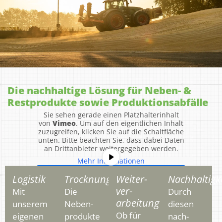
Die nachhaltige Lösung für Neben- &
Restprodukte sowie Produktionsabfälle
Sie sehen gerade einen Platzhalterinhalt
von
Vimeo
. Um auf den eigentlichen Inhalt
zuzugreifen, klicken Sie auf die Schaltfläche
unten. Bitte beachten Sie, dass dabei Daten
an Drittanbieter weitergegeben werden.
Mehr Informationen
Inhalt entsperren
Logistik
Trocknung
Weiter­
Nachhaltigk
ver­
Mit
Die
Durch
Erforderlichen Service akzeptieren
arbeitung
unserem
Neben­
diesen
und Inhalte entsperren
Ob für
eigenen
produkte
nach­