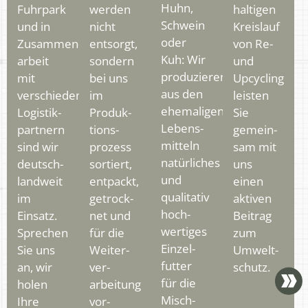
Huhn,
Fuhr­park
werden
haltigen
Schwein
und in
nicht
Kreislauf
oder
Zusammen­
entsorgt,
von Re-
Kuh: Wir
arbeit
sondern
und
produzieren
mit
bei uns
Upcycling
aus den
verschiedenen
im
leisten
ehemaligen
Logistik­
Produk­
Sie
Lebens­
partnern
tions­
gemein­
mitteln
sind wir
prozess
sam mit
natürliches
deutsch­
sortiert,
uns
und
land­weit
entpackt,
einen
quali­tativ
im
getrock­
aktiven
hoch­
Einsatz.
net und
Beitrag
wertiges
Sprechen
für die
zum
Einzel­
Sie uns
Weiter­
Umwelt­
futter
an, wir
ver­
schutz.
für die
holen
arbeitung
Misch­
Ihre
vor­