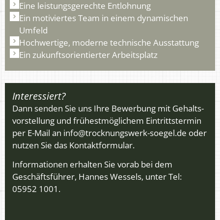
Eine leistungsgerechte Entlohnung
Ein motiviertes Team in einem dynamischen
Umfeld
Hochwertige, moderne technische Ausstattung
Ein zukunftsorientierter Arbeitsplatz
Interessiert?
Dann senden Sie uns Ihre Bewerbung mit Gehalts­
vorstellung und frühest­möglichem Eintritts­termin
per E-Mail an
info@trocknungswerk-soegel.de
oder
nutzen Sie das Kontaktformular.
Informationen erhalten Sie vorab bei dem
Geschäfts­führer, Hannes Wessels, unter Tel:
05952 1001.