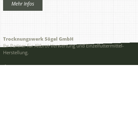
Mehr Infos
Trocknungswerk Sögel GmbH
Ihr Partner für Altbrot-Verwertung und Einzelfuttermittel-
Herstellung.
Ihr Weg zu uns
Industriestraße 40
49751 Sögel
Kontakt
Telefon:
05952 1001
E-Mail:
info@trocknungswerk-soegel.de
Impressum
|
Datenschutz
© 2026 Trocknungswerk Sögel GmbH