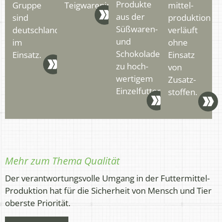
Produkte
Gruppe
Teigwarenindustrie.
mittel­
aus der
sind
produktion
Süßwaren-
deutschlandweit
verläuft
und
im
ohne
Schokoladenindustrie
Einsatz.
Einsatz
zu hoch­
von
wertigem
Zusatz­
Einzelfutter.
stoffen.
Mehr zum Thema Qualität
Der verantwortungsvolle Umgang in der Futtermittel-
Produktion hat für die Sicherheit von Mensch und Tier
oberste Priorität.