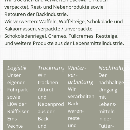
verpackte), Rest- und Nebenprodukte sowie
Retouren der Backindustrie.
Wir verwerten: Waffeln, Waffelteige, Schokolade und
Kakaomassen, verpackte / unverpackte
Schokoladenriegel, Cremes, Füllcremes, Restteige,
und weitere Produkte aus der Lebensmittelindustrie.
Logistik
Trocknung
Weiter­
Nachhaltigk
ver­
Unser
Wir
Der
arbeitung
eigener
trocknen
nachhaltige
Wir
Fuhrpark
Altbrot
Umgang
verarbeiten
sowie
und
mit
Back­
LKW der
Nebenprodukte
Lebens­
waren­
Raiffeisen
aus der
mitteln
reste
Ems-
Back-
in der
und
Vechte
und
Futter­